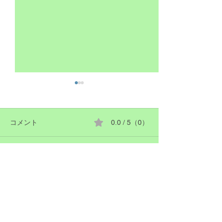
ホームページの
ホームページの画
アウトを変更しま
コメント
0.0 / 5（0）
今日もお祭り
も随時更新🆙しま
コメントと評価...
artcare@mountain.ocn.ne.jp