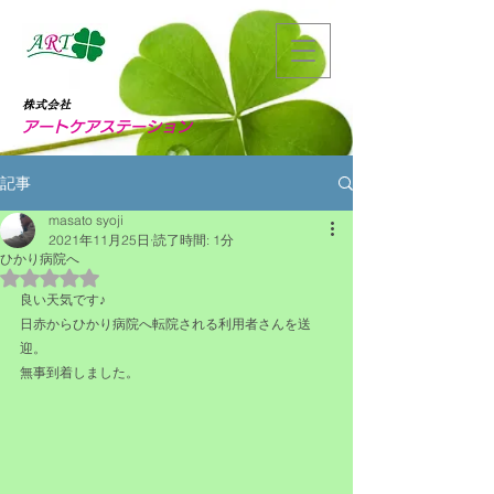
株式会社
アートケアステーション
記事
masato syoji
2021年11月25日
読了時間: 1分
ひかり病院へ
5つ星のうちNaNと評価されています。
良い天気です♪
日赤からひかり病院へ転院される利用者さんを送
迎。
無事到着しました。