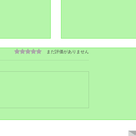
5つ星のうち0と評価されています。
まだ評価がありません
お留守番
り