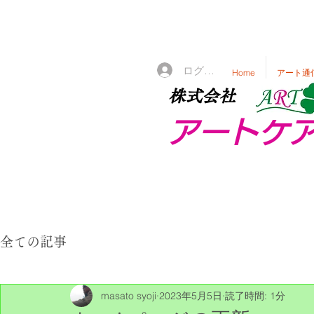
ログイン
Home
アート通
株式会社
アートケ
全ての記事
masato syoji
2023年5月5日
読了時間: 1分