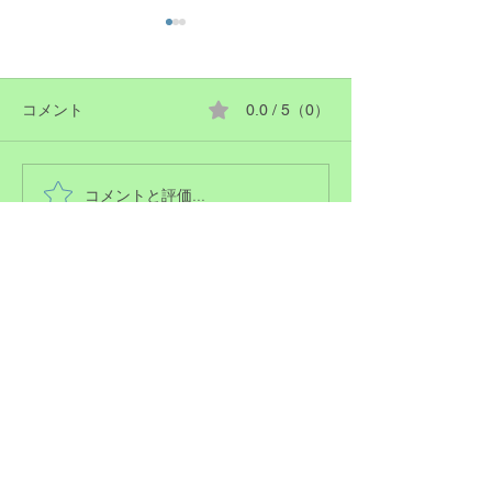
ホームページの
ホームページの画
アウトを変更しま
コメント
0.0 / 5（0）
今日もお祭り
も随時更新🆙しま
コメントと評価...
artcare@mountain.ocn.ne.jp
077-531-0891