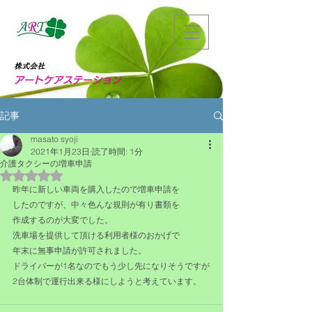
株式会社
アートケアステーション
記事
masato syoji
2021年1月23日
読了時間: 1分
介護タクシーの増車申請
5つ星のうちNaNと評価されています。
昨年に新しい車両を購入したので増車申請を
したのですが、中々色んな規則が有り書類を
作成するのが大変でした。
洗車場を提供して頂ける利用者様のおかげで
年末に無事申請が許可されました。
ドライバーが1名なのでもう少し先になりそうですが
2台体制で運行出来る様にしようと考えています。